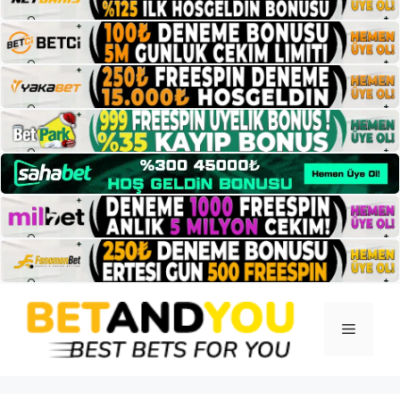
İçeriğe
atla
Menü