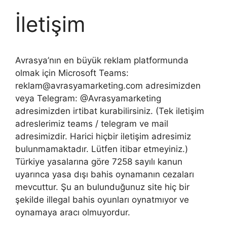
İletişim
Avrasya’nın en büyük reklam platformunda
olmak için Microsoft Teams:
reklam@avrasyamarketing.com
adresimizden
veya Telegram: @Avrasyamarketing
adresimizden irtibat kurabilirsiniz. (Tek iletişim
adreslerimiz teams / telegram ve mail
adresimizdir. Harici hiçbir iletişim adresimiz
bulunmamaktadır. Lütfen itibar etmeyiniz.)
Türkiye yasalarına göre 7258 sayılı kanun
uyarınca yasa dışı bahis oynamanın cezaları
mevcuttur. Şu an bulunduğunuz site hiç bir
şekilde illegal bahis oyunları oynatmıyor ve
oynamaya aracı olmuyordur.