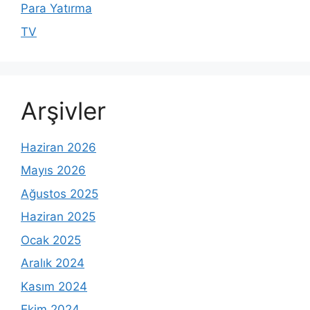
Para Yatırma
TV
Arşivler
Haziran 2026
Mayıs 2026
Ağustos 2025
Haziran 2025
Ocak 2025
Aralık 2024
Kasım 2024
Ekim 2024