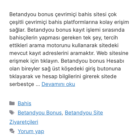
Betandyou bonus çevrimiçi bahis sitesi çok
çeşitli çevrimiçi bahis platformlarına kolay erişim
sağlar. Betandyou bonus kayıt işlemi sırasında
bahisçilerin yapması gereken tek şey, tercih
ettikleri arama motorunu kullanarak sitedeki
mevcut kayıt adreslerini aramaktır. Web sitesine
erişmek için tıklayın. Betandyou bonus Hesabı
olan bireyler sağ üst köşedeki giriş butonuna
tıklayarak ve hesap bilgilerini girerek sitede
serbestçe …
Devamını oku
Kategoriler
Bahis
Etiketler
Betandyou Bonus
,
Betandyou Site
Ziyaretçileri
Yorum yap