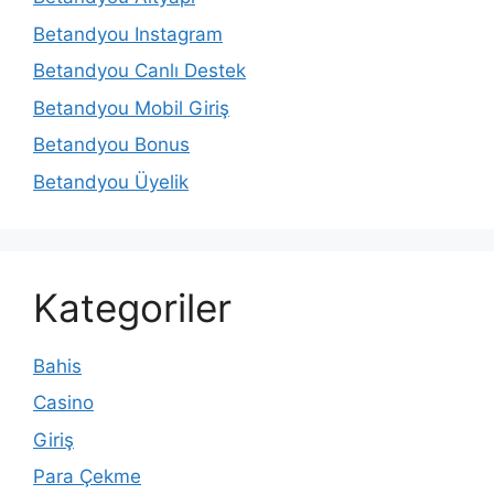
Betandyou Instagram
Betandyou Canlı Destek
Betandyou Mobil Giriş
Betandyou Bonus
Betandyou Üyelik
Kategoriler
Bahis
Casino
Giriş
Para Çekme