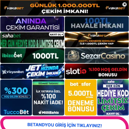
×
BETANDYOU GİRİŞ İÇİN TIKLAYINIZ!