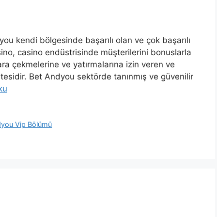
dyou kendi bölgesinde başarılı olan ve çok başarılı
ino, casino endüstrisinde müşterilerini bonuslarla
para çekmelerine ve yatırmalarına izin veren ve
tesidir. Bet Andyou sektörde tanınmış ve güvenilir
ku
dyou Vip Bölümü