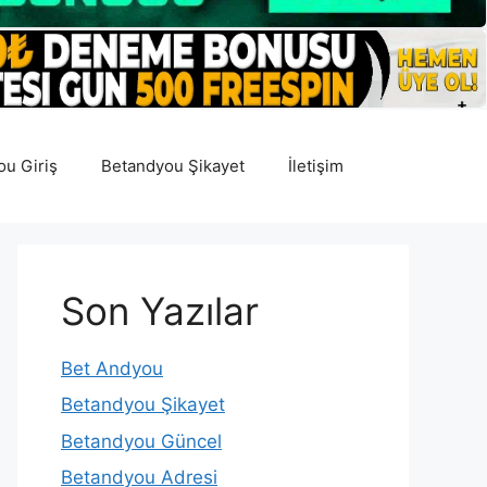
u Giriş
Betandyou Şikayet
İletişim
Son Yazılar
Bet Andyou
Betandyou Şikayet
Betandyou Güncel
Betandyou Adresi