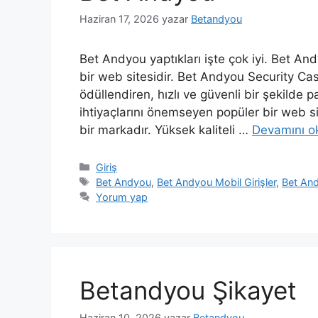
Haziran 17, 2026
yazar
Betandyou
Bet Andyou yaptıkları işte çok iyi. Bet An
bir web sitesidir. Bet Andyou Security Cas
ödüllendiren, hızlı ve güvenli bir şekilde 
ihtiyaçlarını önemseyen popüler bir web si
bir markadır. Yüksek kaliteli …
Devamını o
Kategoriler
Giriş
Etiketler
Bet Andyou
,
Bet Andyou Mobil Girişler
,
Bet An
Yorum yap
Betandyou Şikayet
Haziran 10, 2026
yazar
Betandyou