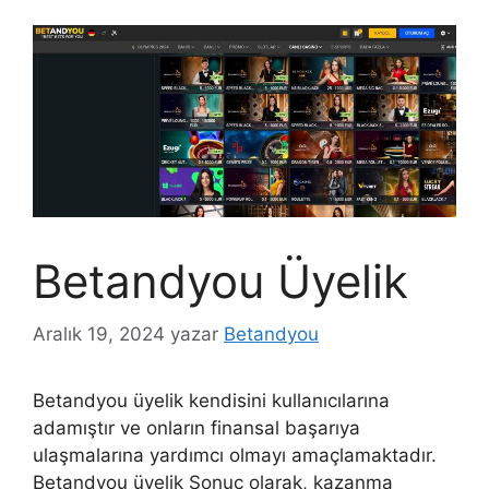
Betandyou Üyelik
Aralık 19, 2024
yazar
Betandyou
Betandyou üyelik kendisini kullanıcılarına
adamıştır ve onların finansal başarıya
ulaşmalarına yardımcı olmayı amaçlamaktadır.
Betandyou üyelik Sonuç olarak, kazanma