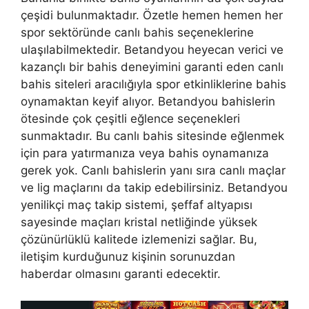
çeşidi bulunmaktadır. Özetle hemen hemen her
spor sektöründe canlı bahis seçeneklerine
ulaşılabilmektedir. Betandyou heyecan verici ve
kazançlı bir bahis deneyimini garanti eden canlı
bahis siteleri aracılığıyla spor etkinliklerine bahis
oynamaktan keyif alıyor. Betandyou bahislerin
ötesinde çok çeşitli eğlence seçenekleri
sunmaktadır. Bu canlı bahis sitesinde eğlenmek
için para yatırmanıza veya bahis oynamanıza
gerek yok. Canlı bahislerin yanı sıra canlı maçlar
ve lig maçlarını da takip edebilirsiniz. Betandyou
yenilikçi maç takip sistemi, şeffaf altyapısı
sayesinde maçları kristal netliğinde yüksek
çözünürlüklü kalitede izlemenizi sağlar. Bu,
iletişim kurduğunuz kişinin sorunuzdan
haberdar olmasını garanti edecektir.