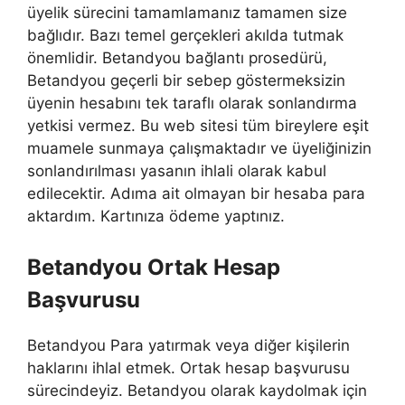
üyelik sürecini tamamlamanız tamamen size
bağlıdır. Bazı temel gerçekleri akılda tutmak
önemlidir. Betandyou bağlantı prosedürü,
Betandyou geçerli bir sebep göstermeksizin
üyenin hesabını tek taraflı olarak sonlandırma
yetkisi vermez. Bu web sitesi tüm bireylere eşit
muamele sunmaya çalışmaktadır ve üyeliğinizin
sonlandırılması yasanın ihlali olarak kabul
edilecektir. Adıma ait olmayan bir hesaba para
aktardım. Kartınıza ödeme yaptınız.
Betandyou Ortak Hesap
Başvurusu
Betandyou Para yatırmak veya diğer kişilerin
haklarını ihlal etmek. Ortak hesap başvurusu
sürecindeyiz. Betandyou olarak kaydolmak için