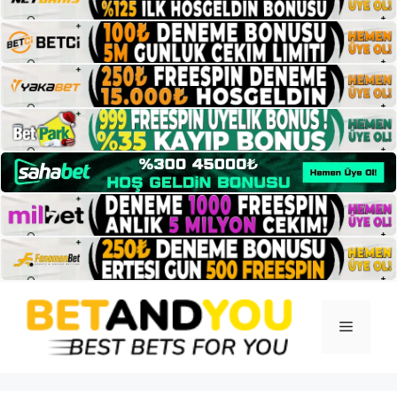
İçeriğe
atla
Menü