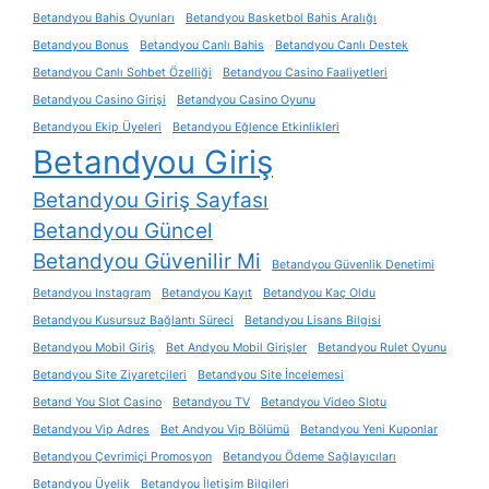
Betandyou Bahis Oyunları
Betandyou Basketbol Bahis Aralığı
Betandyou Bonus
Betandyou Canlı Bahis
Betandyou Canlı Destek
Betandyou Canlı Sohbet Özelliği
Betandyou Casino Faaliyetleri
Betandyou Casino Girişi
Betandyou Casino Oyunu
Betandyou Ekip Üyeleri
Betandyou Eğlence Etkinlikleri
Betandyou Giriş
Betandyou Giriş Sayfası
Betandyou Güncel
Betandyou Güvenilir Mi
Betandyou Güvenlik Denetimi
Betandyou Instagram
Betandyou Kayıt
Betandyou Kaç Oldu
Betandyou Kusursuz Bağlantı Süreci
Betandyou Lisans Bilgisi
Betandyou Mobil Giriş
Bet Andyou Mobil Girişler
Betandyou Rulet Oyunu
Betandyou Site Ziyaretçileri
Betandyou Site İncelemesi
Betand You Slot Casino
Betandyou TV
Betandyou Video Slotu
Betandyou Vip Adres
Bet Andyou Vip Bölümü
Betandyou Yeni Kuponlar
Betandyou Çevrimiçi Promosyon
Betandyou Ödeme Sağlayıcıları
Betandyou Üyelik
Betandyou İletişim Bilgileri