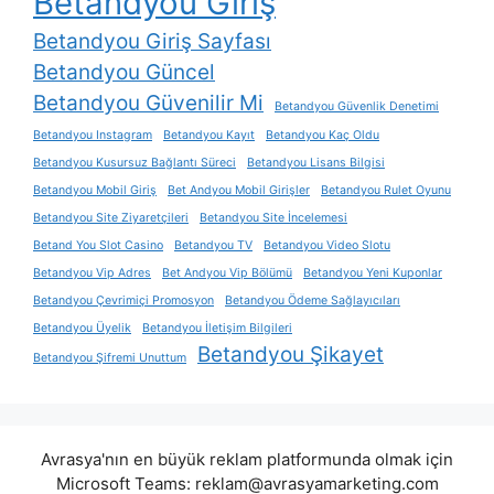
Betandyou Giriş
Betandyou Giriş Sayfası
Betandyou Güncel
Betandyou Güvenilir Mi
Betandyou Güvenlik Denetimi
Betandyou Instagram
Betandyou Kayıt
Betandyou Kaç Oldu
Betandyou Kusursuz Bağlantı Süreci
Betandyou Lisans Bilgisi
Betandyou Mobil Giriş
Bet Andyou Mobil Girişler
Betandyou Rulet Oyunu
Betandyou Site Ziyaretçileri
Betandyou Site İncelemesi
Betand You Slot Casino
Betandyou TV
Betandyou Video Slotu
Betandyou Vip Adres
Bet Andyou Vip Bölümü
Betandyou Yeni Kuponlar
Betandyou Çevrimiçi Promosyon
Betandyou Ödeme Sağlayıcıları
Betandyou Üyelik
Betandyou İletişim Bilgileri
Betandyou Şikayet
Betandyou Şifremi Unuttum
Avrasya'nın en büyük reklam platformunda olmak için
Microsoft Teams:
reklam@avrasyamarketing.com