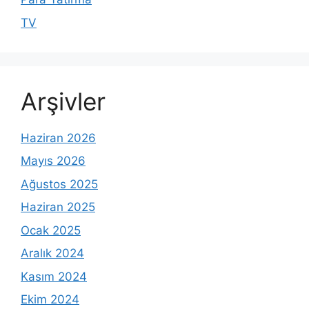
TV
Arşivler
Haziran 2026
Mayıs 2026
Ağustos 2025
Haziran 2025
Ocak 2025
Aralık 2024
Kasım 2024
Ekim 2024