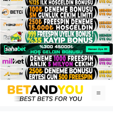
İçeriğe
atla
Menü