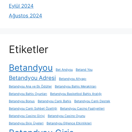
Eylül 2024
Ağustos 2024
Etiketler
Betandyou
Bet Andyou
Betand You
Betandyou Adresi
Betandyou Altyapı
Betandyou Ana ve Ek Ödüller
Betandyou Bahis Meraklıları
Betandyou Bahis Oyunları
Betandyou Basketbol Bahis Aralığı
Betandyou Bonus
Betandyou Canlı Bahis
Betandyou Canlı Destek
Betandyou Canlı Sohbet Özelliği
Betandyou Casino Faaliyetleri
Betandyou Casino Girişi
Betandyou Casino Oyunu
Betandyou Ekip Üyeleri
Betandyou Eğlence Etkinlikleri