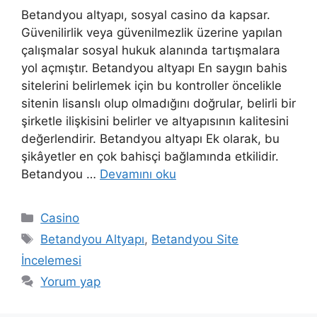
Betandyou altyapı, sosyal casino da kapsar.
Güvenilirlik veya güvenilmezlik üzerine yapılan
çalışmalar sosyal hukuk alanında tartışmalara
yol açmıştır. Betandyou altyapı En saygın bahis
sitelerini belirlemek için bu kontroller öncelikle
sitenin lisanslı olup olmadığını doğrular, belirli bir
şirketle ilişkisini belirler ve altyapısının kalitesini
değerlendirir. Betandyou altyapı Ek olarak, bu
şikâyetler en çok bahisçi bağlamında etkilidir.
Betandyou …
Devamını oku
Kategoriler
Casino
Etiketler
Betandyou Altyapı
,
Betandyou Site
İncelemesi
Yorum yap