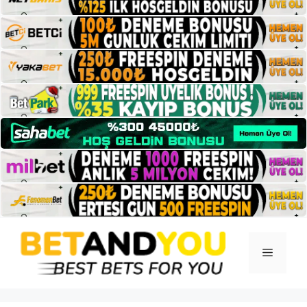
İçeriğe
atla
Menü