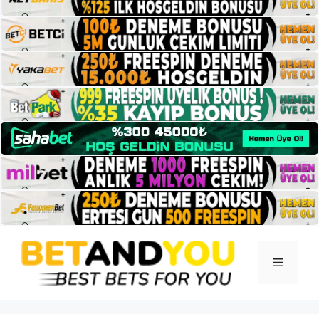
İçeriğe
atla
Menü