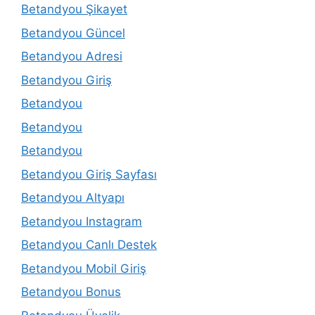
Betandyou Şikayet
Betandyou Güncel
Betandyou Adresi
Betandyou Giriş
Betandyou
Betandyou
Betandyou
Betandyou Giriş Sayfası
Betandyou Altyapı
Betandyou Instagram
Betandyou Canlı Destek
Betandyou Mobil Giriş
Betandyou Bonus