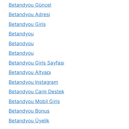
Betandyou Güncel
Betandyou Adresi
Betandyou Giriş
Betandyou
Betandyou
Betandyou
Betandyou Giriş Sayfası
Betandyou Altyapı
Betandyou Instagram
Betandyou Canlı Destek
Betandyou Mobil Giriş
Betandyou Bonus
Betandyou Üyelik