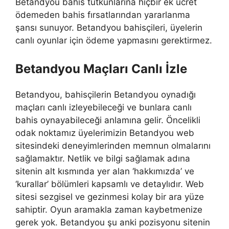
Betandyou bahis tutkunlarına hiçbir ek ücret
ödemeden bahis fırsatlarından yararlanma
şansı sunuyor. Betandyou bahisçileri, üyelerin
canlı oyunlar için ödeme yapmasını gerektirmez.
Betandyou Maçları Canlı İzle
Betandyou, bahisçilerin Betandyou oynadığı
maçları canlı izleyebileceği ve bunlara canlı
bahis oynayabileceği anlamına gelir. Öncelikli
odak noktamız üyelerimizin Betandyou web
sitesindeki deneyimlerinden memnun olmalarını
sağlamaktır. Netlik ve bilgi sağlamak adına
sitenin alt kısmında yer alan ‘hakkımızda’ ve
‘kurallar’ bölümleri kapsamlı ve detaylıdır. Web
sitesi sezgisel ve gezinmesi kolay bir ara yüze
sahiptir. Oyun aramakla zaman kaybetmenize
gerek yok. Betandyou şu anki pozisyonu sitenin