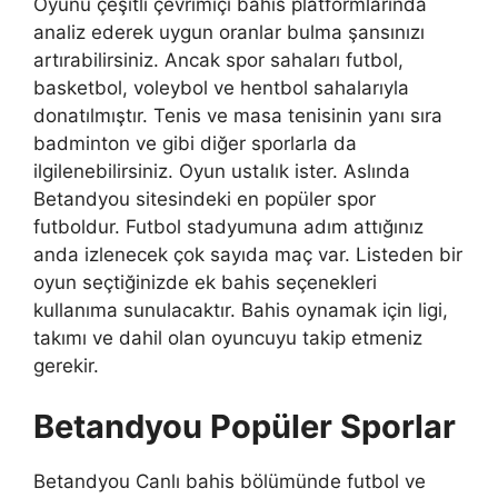
Oyunu çeşitli çevrimiçi bahis platformlarında
analiz ederek uygun oranlar bulma şansınızı
artırabilirsiniz. Ancak spor sahaları futbol, ​​
basketbol, ​​voleybol ve hentbol sahalarıyla
donatılmıştır. Tenis ve masa tenisinin yanı sıra
badminton ve gibi diğer sporlarla da
ilgilenebilirsiniz. Oyun ustalık ister. Aslında
Betandyou sitesindeki en popüler spor
futboldur. Futbol stadyumuna adım attığınız
anda izlenecek çok sayıda maç var. Listeden bir
oyun seçtiğinizde ek bahis seçenekleri
kullanıma sunulacaktır. Bahis oynamak için ligi,
takımı ve dahil olan oyuncuyu takip etmeniz
gerekir.
Betandyou Popüler Sporlar
Betandyou Canlı bahis bölümünde futbol ve