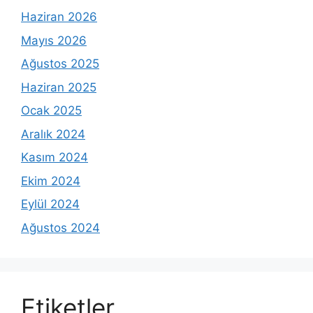
Haziran 2026
Mayıs 2026
Ağustos 2025
Haziran 2025
Ocak 2025
Aralık 2024
Kasım 2024
Ekim 2024
Eylül 2024
Ağustos 2024
Etiketler