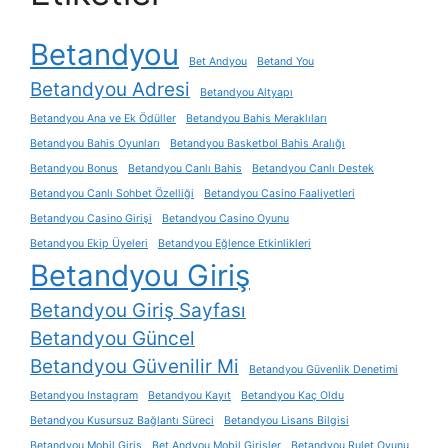
Betandyou
Bet Andyou
Betand You
Betandyou Adresi
Betandyou Altyapı
Betandyou Ana ve Ek Ödüller
Betandyou Bahis Meraklıları
Betandyou Bahis Oyunları
Betandyou Basketbol Bahis Aralığı
Betandyou Bonus
Betandyou Canlı Bahis
Betandyou Canlı Destek
Betandyou Canlı Sohbet Özelliği
Betandyou Casino Faaliyetleri
Betandyou Casino Girişi
Betandyou Casino Oyunu
Betandyou Ekip Üyeleri
Betandyou Eğlence Etkinlikleri
Betandyou Giriş
Betandyou Giriş Sayfası
Betandyou Güncel
Betandyou Güvenilir Mi
Betandyou Güvenlik Denetimi
Betandyou Instagram
Betandyou Kayıt
Betandyou Kaç Oldu
Betandyou Kusursuz Bağlantı Süreci
Betandyou Lisans Bilgisi
Betandyou Mobil Giriş
Bet Andyou Mobil Girişler
Betandyou Rulet Oyunu