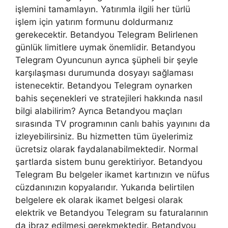
işlemini tamamlayın. Yatırımla ilgili her türlü
işlem için yatırım formunu doldurmanız
gerekecektir. Betandyou Telegram Belirlenen
günlük limitlere uymak önemlidir. Betandyou
Telegram Oyuncunun ayrıca şüpheli bir şeyle
karşılaşması durumunda dosyayı sağlaması
istenecektir. Betandyou Telegram oynarken
bahis seçenekleri ve stratejileri hakkında nasıl
bilgi alabilirim? Ayrıca Betandyou maçları
sırasında TV programının canlı bahis yayınını da
izleyebilirsiniz. Bu hizmetten tüm üyelerimiz
ücretsiz olarak faydalanabilmektedir. Normal
şartlarda sistem bunu gerektiriyor. Betandyou
Telegram Bu belgeler ikamet kartınızın ve nüfus
cüzdanınızın kopyalarıdır. Yukarıda belirtilen
belgelere ek olarak ikamet belgesi olarak
elektrik ve Betandyou Telegram su faturalarının
da ibraz edilmesi gerekmektedir. Betandyou