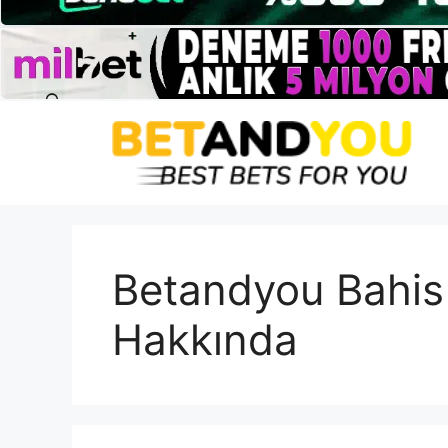
İçeriğe
atla
Betandyou Bahis
Hakkında