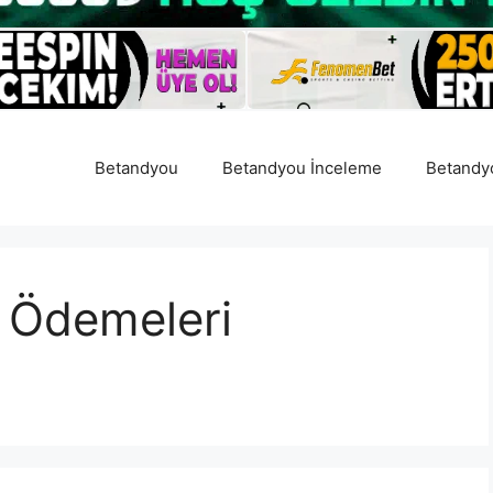
Betandyou
Betandyou İnceleme
Betandyo
 Ödemeleri