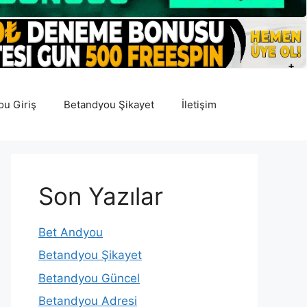
u Giriş
Betandyou Şikayet
İletişim
Son Yazılar
Bet Andyou
Betandyou Şikayet
Betandyou Güncel
Betandyou Adresi